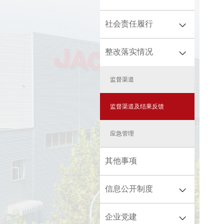
国有资产保值增值
社会责任履行
重大决策
财务状况
重大人事任免
整改落实情况
社会责任报告
企业年度报告
重大项目安排
社会公益
监督渠道
大额资金运作
帮扶乡村振兴
监督渠道及结果反馈
应急管理
其他事项
信息公开制度
企业党建
集团总部信息公开制度