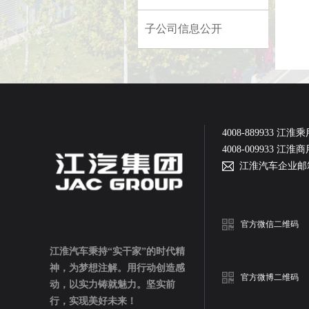
各级子企业信息公开制度
子公司信息公开
学习教育
二十届历次全会
党群工作
4008-889933 江淮
4008-009933 江淮
江淮汽车企业邮
官方微信二维码
江淮汽车秉持“实干家”的时代精
神，为梦想注解。用行动创造感
官方微博二维码
动，以实力铸就魅力。坚实前
行，实现美好未来！