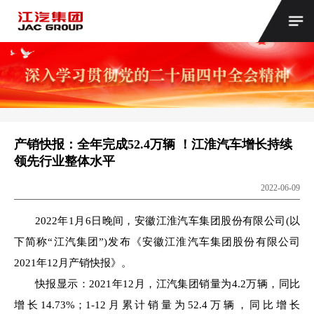
产销快报：全年完成52.4万辆 ！江淮汽车增长持续
领先行业整体水平
2022-06-09
2022年1月6日晚间，安徽江淮汽车集团股份有限公司(以
下简称“江汽集团”)发布《安徽江淮汽车集团股份有限公司
2021年12月产销快报》。
快报显示：2021年12月，江汽集团销量为4.2万辆，同比
增长14.73%；1-12月累计销量为52.4万辆，同比增长